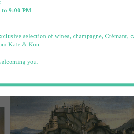
t
de law approval to sell
 to 9:00 PM
march in 1700. After
ed ceiling changed hands
k over the establishment.
xclusive selection of wines, champagne, Crémant, c
d in purchasing the
from Kate & Kon.
rkt, which Carl Tomaselli
welcoming you.