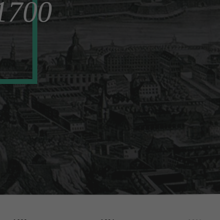
 1700
d unbedingt