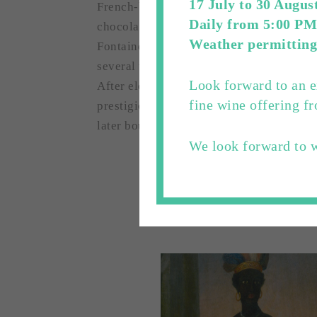
17 July to 30 Augus
French-born Johann Fontaine obtained tra
Daily from 5:00 PM
chocolate, tea and coffee on the 31st of 
Weather permitting
Fontaine's death, the café with the vault
several times. In 1753, Anton Staiger too
Look forward to an e
After eleven years, in 1764, he succeede
fine wine offering 
prestigious building on today's Alter Ma
later bought in 1852.
We look forward to 