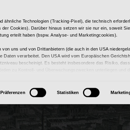
 HOUSE
02. AMBIENCE
03. CAFÉ TOMASELLI
04. CA
ähnliche Technologien (Tracking-Pixel), die technisch erforderl
der Cookies). Darüber hinaus setzen wir sie nur ein, soweit Sie
eitung erteilt haben (bspw. Analyse- und Marketingcookies).
 von uns und von Drittanbietern (die auch in den USA niedergel
e Daten verarbeitet. Den USA wird vom Europäischen Gerichtsh
niveau bescheinigt. Es besteht insbesondere das Risiko, dass
örden zu Kontroll- und Überwachungszwecken unterliegen und 
zur Verfügung stehen.
 Cookies (inkl. US) zulassen“ stimmen Sie zu, dass Cookies von 
Präferenzen
Statistiken
Marketin
en USA) verwendet werden dürfen. Ausgenommen der unbedingt er
nd, damit die Website ordnungsgemäß funktioniert und daher nic
nen Cookies für jeden Anbieter individuell bearbeiten.
e jederzeit mit Wirkung für die Zukunft unter „Einwilligung änder